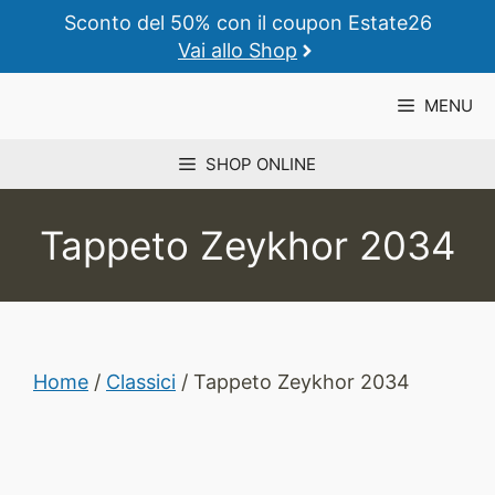
Vai
Sconto del 50% con il coupon Estate26
al
Vai allo Shop
contenuto
MENU
SHOP ONLINE
Tappeto Zeykhor 2034
Home
/
Classici
/ Tappeto Zeykhor 2034