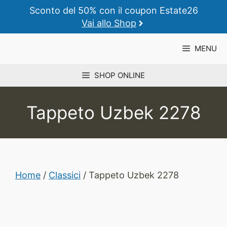
Vai
Sconto del 50% con il coupon Estate26
al
Vai allo Shop
contenuto
MENU
SHOP ONLINE
Tappeto Uzbek 2278
Home
/
Classici
/ Tappeto Uzbek 2278