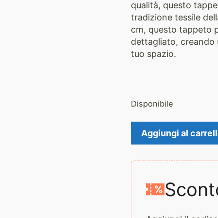
qualità, questo tappet
tradizione tessile de
cm, questo tappeto p
dettagliato, creando 
tuo spazio.
Disponibile
Tappeto
Aggiungi al carrel
Uzbak
2696
quantità
Scont