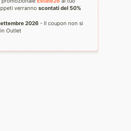
ce promozionale
Estate26
al tuo
 tappeti verranno
scontati del 50%
1 settembre 2026
- Il coupon non si
 in Outlet