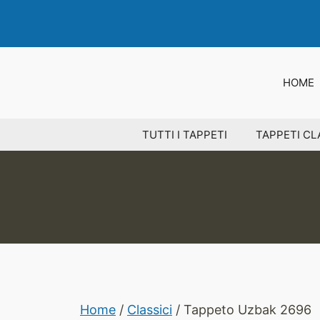
Vai
al
contenuto
HOME
TUTTI I TAPPETI
TAPPETI CL
Home
/
Classici
/ Tappeto Uzbak 2696