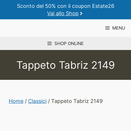
Vai
Sconto del 50% con il coupon Estate26
al
Vai allo Shop
contenuto
MENU
SHOP ONLINE
Tappeto Tabriz 2149
Home
/
Classici
/ Tappeto Tabriz 2149