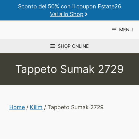
Vai
Sconto del 50% con il coupon Estate26
al
Vai allo Shop
contenuto
MENU
SHOP ONLINE
Tappeto Sumak 2729
Home
/
Kilim
/ Tappeto Sumak 2729