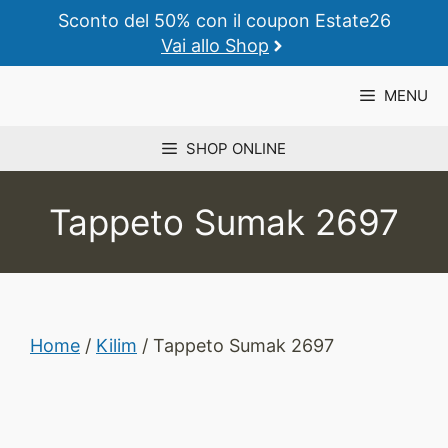
Vai
Sconto del 50% con il coupon Estate26
al
Vai allo Shop
contenuto
MENU
SHOP ONLINE
Tappeto Sumak 2697
Home
/
Kilim
/ Tappeto Sumak 2697