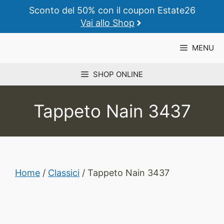
Vai
Sconto del 50% con il coupon Estate26
al
Vai allo Shop
contenuto
MENU
SHOP ONLINE
Tappeto Nain 3437
Home
/
Classici
/ Tappeto Nain 3437