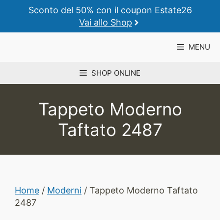
Vai
Sconto del 50% con il coupon Estate26
al
Vai allo Shop
contenuto
MENU
SHOP ONLINE
Tappeto Moderno
Taftato 2487
Home
/
Moderni
/ Tappeto Moderno Taftato
2487