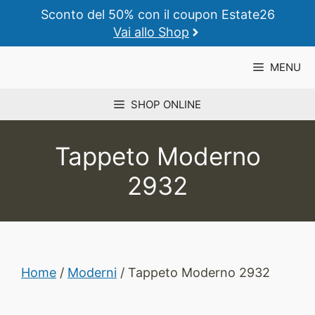
Vai
Sconto del 50% con il coupon Estate26
al
Vai allo Shop
contenuto
MENU
SHOP ONLINE
Tappeto Moderno
2932
Home
/
Moderni
/ Tappeto Moderno 2932