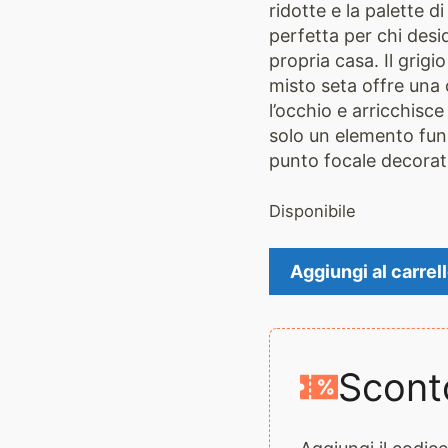
ridotte e la palette d
perfetta per chi desi
propria casa. Il grig
misto seta offre una 
l’occhio e arricchisc
solo un elemento fun
punto focale decorat
Disponibile
Tappeto
Aggiungi al carrel
Moderno
2853
quantità
Scont