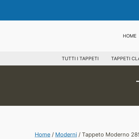
Vai
al
contenuto
HOME
TUTTI I TAPPETI
TAPPETI CL
Home
/
Moderni
/ Tappeto Moderno 28