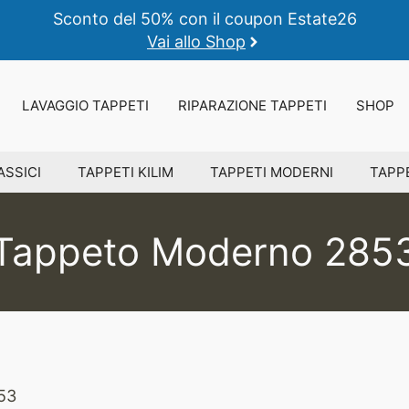
Sconto del 50% con il coupon Estate26
Vai allo Shop
LAVAGGIO TAPPETI
RIPARAZIONE TAPPETI
SHOP
ASSICI
TAPPETI KILIM
TAPPETI MODERNI
TAPPE
Tappeto Moderno 285
53