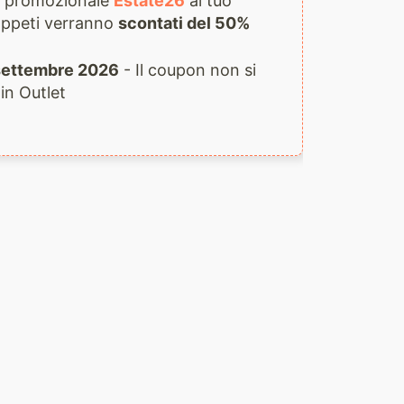
ce promozionale
Estate26
al tuo
 tappeti verranno
scontati del 50%
1 settembre 2026
- Il coupon non si
 in Outlet