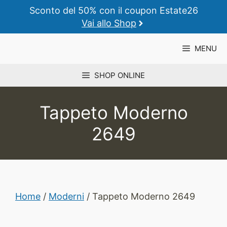
Vai
Sconto del 50% con il coupon Estate26
al
Vai allo Shop
contenuto
MENU
SHOP ONLINE
Tappeto Moderno
2649
Home
/
Moderni
/ Tappeto Moderno 2649