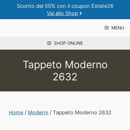
Vai
Sconto del 50% con il coupon Estate26
al
Vai allo Shop
contenuto
MENU
SHOP ONLINE
Tappeto Moderno
2632
Home
/
Moderni
/ Tappeto Moderno 2632