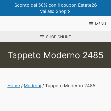
Vai
Sconto del 50% con il coupon Estate26
al
Vai allo Shop
contenuto
MENU
SHOP ONLINE
Tappeto Moderno 2485
Home
/
Moderni
/ Tappeto Moderno 2485