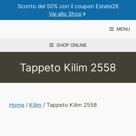
Vai
Sconto del 50% con il coupon Estate26
al
Vai allo Shop
contenuto
MENU
SHOP ONLINE
Tappeto Kilim 2558
Home
/
Kilim
/ Tappeto Kilim 2558