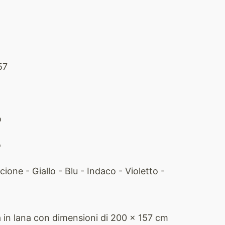
57
o
o
one - Giallo - Blu - Indaco - Violetto -
 in lan
a con dimensioni di 200 x 157 cm