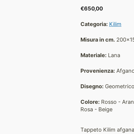
€
650,00
Categoria:
Kilim
Misura in cm.
200x1
Materiale:
Lana
Provenienza:
Afgan
Disegno:
Geometric
Colore:
Rosso - Aranci
Rosa - Beige
Tappeto Kilim afga
na