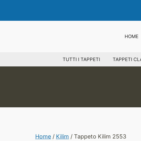
Vai
al
contenuto
HOME
TUTTI I TAPPETI
TAPPETI CL
Home
/
Kilim
/ Tappeto Kilim 2553