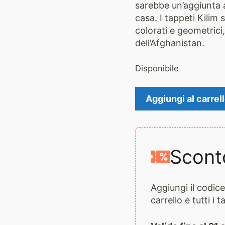
sarebbe un’aggiunta a
casa. I tappeti Kilim s
colorati e geometrici, 
dell’Afghanistan.
Disponibile
Tappeto
Aggiungi al carrel
Kilim
2553
quantità
Scont
Aggiungi il codi
carrello e tutti i