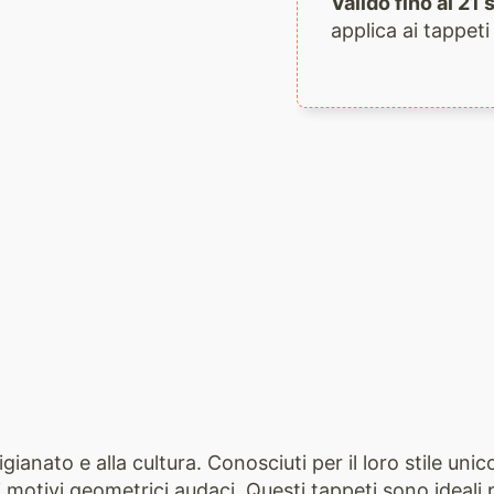
Valido fino al 2
applica ai tappeti
igianato e alla cultura. Conosciuti per il loro stile uni
e i motivi geometrici audaci. Questi tappeti sono ideal