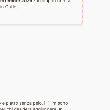
1 settembre 2026
- Il coupon non si
 in Outlet
co e piatto senza pelo, i Kilim sono
i per chi desidera aggiungere un