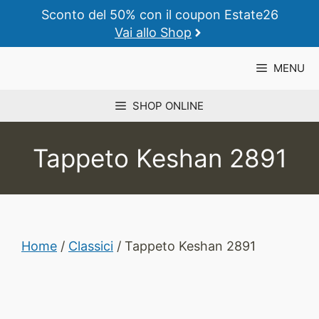
Vai
Sconto del 50% con il coupon Estate26
al
Vai allo Shop
contenuto
MENU
SHOP ONLINE
Tappeto Keshan 2891
Home
/
Classici
/ Tappeto Keshan 2891