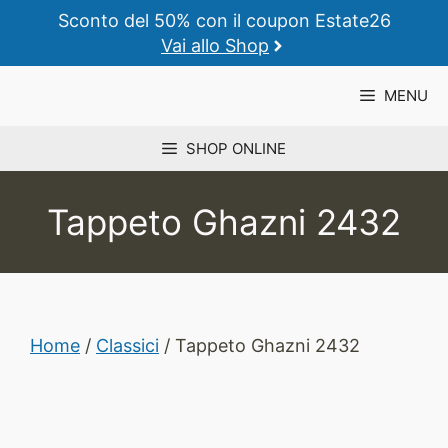
Vai
Sconto del 50% con il coupon Estate26
al
Vai allo Shop
contenuto
MENU
SHOP ONLINE
Tappeto Ghazni 2432
Home
/
Classici
/ Tappeto Ghazni 2432