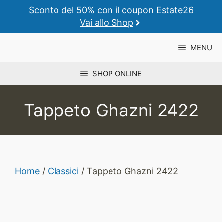
Vai
Sconto del 50% con il coupon Estate26
al
Vai allo Shop
contenuto
MENU
SHOP ONLINE
Tappeto Ghazni 2422
Home
/
Classici
/ Tappeto Ghazni 2422