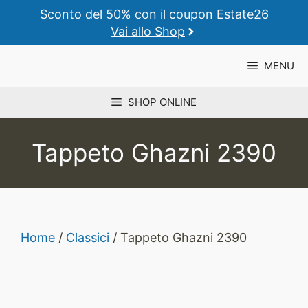
Vai
Sconto del 50% con il coupon Estate26
al
Vai allo Shop
contenuto
MENU
SHOP ONLINE
Tappeto Ghazni 2390
Home
/
Classici
/ Tappeto Ghazni 2390