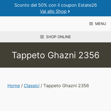
Vai
Sconto del 50% con il coupon Estate26
al
Vai allo Shop
contenuto
MENU
SHOP ONLINE
Tappeto Ghazni 2356
Home
/
Classici
/ Tappeto Ghazni 2356