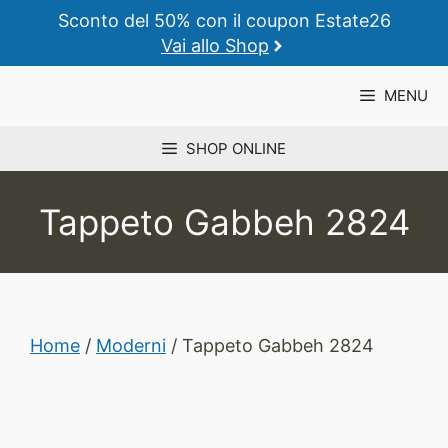
Vai
Sconto del 50% con il coupon Estate26
al
Vai allo Shop
contenuto
MENU
SHOP ONLINE
Tappeto Gabbeh 2824
Home
/
Moderni
/ Tappeto Gabbeh 2824