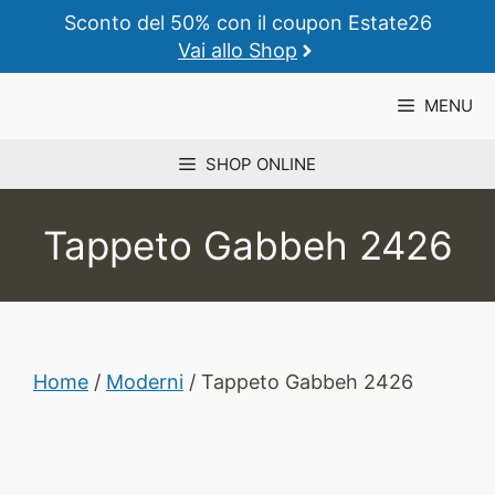
Vai
Sconto del 50% con il coupon Estate26
al
Vai allo Shop
contenuto
MENU
SHOP ONLINE
Tappeto Gabbeh 2426
Home
/
Moderni
/ Tappeto Gabbeh 2426