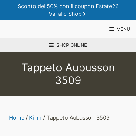
Vai
Sconto del 50% con il coupon Estate26
al
Vai allo Shop
contenuto
MENU
SHOP ONLINE
Tappeto Aubusson
3509
Home
/
Kilim
/ Tappeto Aubusson 3509