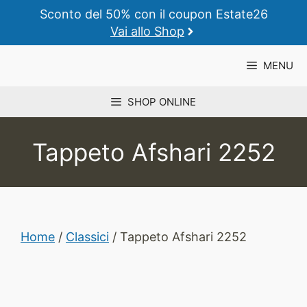
Vai
Sconto del 50% con il coupon Estate26
al
Vai allo Shop
contenuto
MENU
SHOP ONLINE
Tappeto Afshari 2252
Home
/
Classici
/ Tappeto Afshari 2252