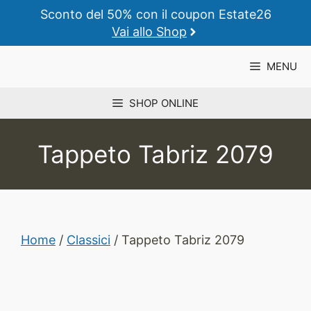
Vai
Sconto del 50% con il coupon Estate26
al
Vai allo Shop
contenuto
MENU
SHOP ONLINE
Tappeto Tabriz 2079
Home
/
Classici
/ Tappeto Tabriz 2079