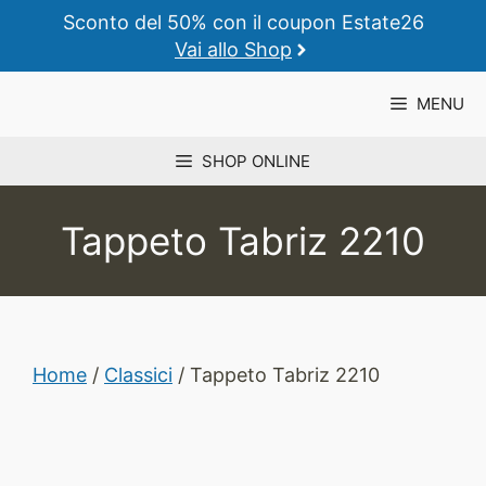
Vai
Sconto del 50% con il coupon Estate26
al
Vai allo Shop
contenuto
MENU
SHOP ONLINE
Tappeto Tabriz 2210
Home
/
Classici
/ Tappeto Tabriz 2210