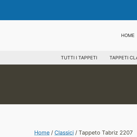
Vai
al
contenuto
HOME
TUTTI I TAPPETI
TAPPETI CL
Home
/
Classici
/ Tappeto Tabriz 2207