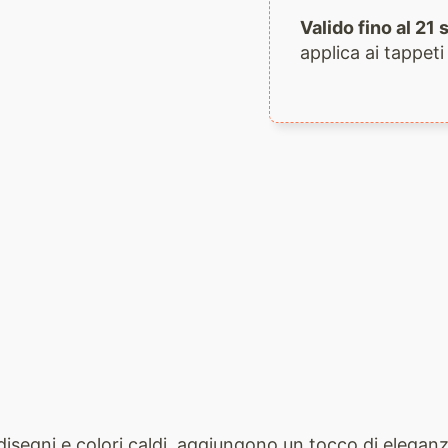
Valido fino al 2
applica ai tappeti
ati disegni e colori caldi, aggiungono un tocco di elega