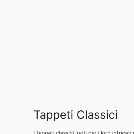
Tappeti Classici
I tappeti classici, noti per i loro intric