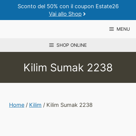
Vai
Sconto del 50% con il coupon Estate26
al
Vai allo Shop
contenuto
MENU
SHOP ONLINE
Kilim Sumak 2238
Home
/
Kilim
/ Kilim Sumak 2238