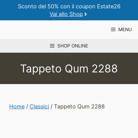
Vai
Sconto del 50% con il coupon Estate26
al
Vai allo Shop
contenuto
MENU
SHOP ONLINE
Tappeto Qum 2288
Home
/
Classici
/ Tappeto Qum 2288