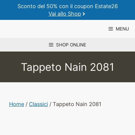
Vai
Sconto del 50% con il coupon Estate26
al
Vai allo Shop
contenuto
MENU
SHOP ONLINE
Tappeto Nain 2081
Home
/
Classici
/ Tappeto Nain 2081