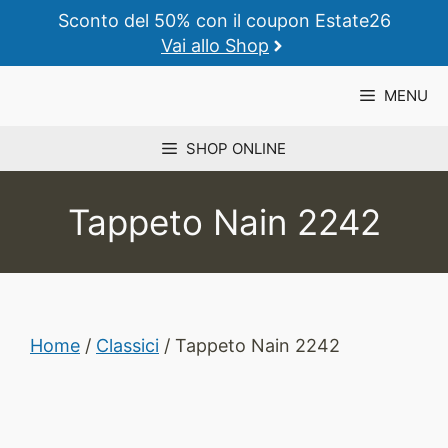
Vai
Sconto del 50% con il coupon Estate26
al
Vai allo Shop
contenuto
MENU
SHOP ONLINE
Tappeto Nain 2242
Home
/
Classici
/ Tappeto Nain 2242