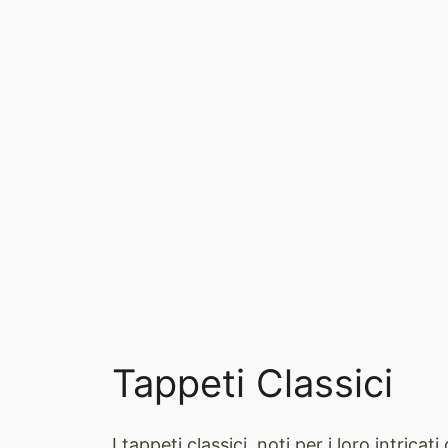
Tappeti Classici
I tappeti classici, noti per i loro intric