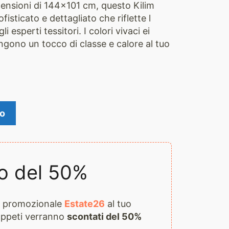
mensioni di 144×101 cm, questo Kilim
isticato e dettagliato che riflette l
li esperti tessitori. I colori vivaci ei
ngono un tocco di classe e calore al tuo
lo
o del 50%
ce promozionale
Estate26
al tuo
 tappeti verranno
scontati del 50%