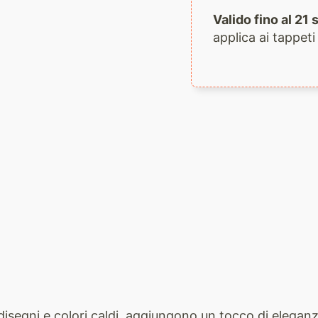
Valido fino al 2
applica ai tappeti
ati disegni e colori caldi, aggiungono un tocco di elega