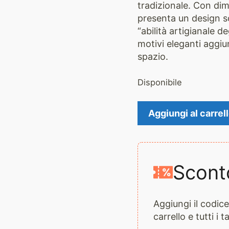
tradizionale. Con di
presenta un design sof
“abilità artigianale deg
motivi eleganti aggiu
spazio.
Disponibile
Kilim
Aggiungi al carrel
2104
quantità
Scont
Aggiungi il codi
carrello e tutti i