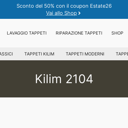
Sconto del 50% con il coupon Estate26
Vai allo Shop
LAVAGGIO TAPPETI
RIPARAZIONE TAPPETI
SHOP
ASSICI
TAPPETI KILIM
TAPPETI MODERNI
TAPPE
Kilim 2104