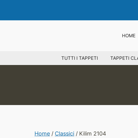
Vai
al
contenuto
HOME
TUTTI I TAPPETI
TAPPETI CL
Home
/
Classici
/ Kilim 2104