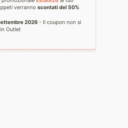
ce promozionale
Estate26
al tuo
 tappeti verranno
scontati del 50%
1 settembre 2026
- Il coupon non si
 in Outlet