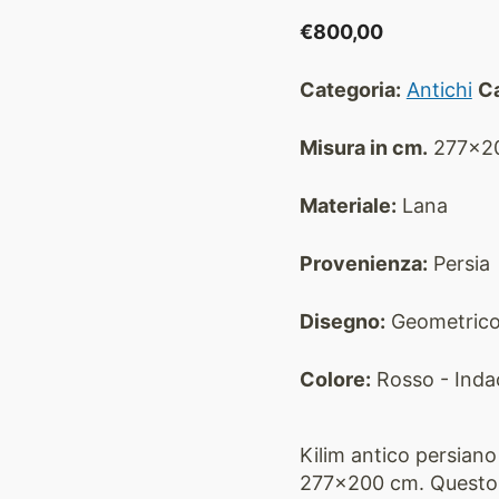
€
800,00
Categoria:
Antichi
Ca
Misura in cm.
277x2
Materiale:
Lana
Provenienza:
Persia
Disegno:
Geometric
Colore:
Rosso - Inda
Kilim antico persian
277×200 cm. Questo Ki