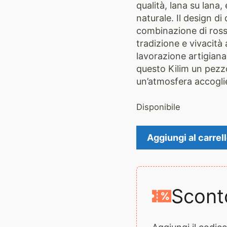
qualità, lana su lana,
naturale. Il design d
combinazione di ross
tradizione e vivacità 
lavorazione artigianal
questo Kilim un pezz
un’atmosfera accoglie
Disponibile
kilim
Aggiungi al carrel
2070
quantità
Scont