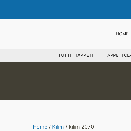
Vai
al
contenuto
HOME
TUTTI I TAPPETI
TAPPETI CL
Home
/
Kilim
/ kilim 2070