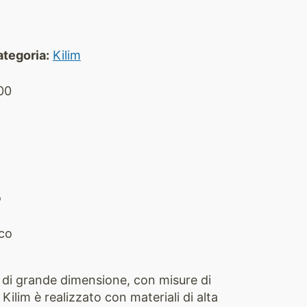
tegoria:
Kilim
00
o
co
o di grande dimensione, con misure di
lim è realizzato con materiali di alta