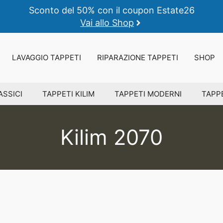
Sconto del 50% con il coupon Estate26
Vai allo Shop
LAVAGGIO TAPPETI
RIPARAZIONE TAPPETI
SHOP
ASSICI
TAPPETI KILIM
TAPPETI MODERNI
TAPPE
Kilim 2070