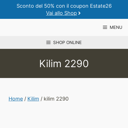
Vai
Sconto del 50% con il coupon Estate26
al
Vai allo Shop
contenuto
MENU
SHOP ONLINE
Kilim 2290
Home
/
Kilim
/ kilim 2290