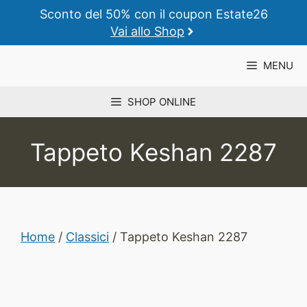
Vai
Sconto del 50% con il coupon Estate26
al
Vai allo Shop
contenuto
MENU
SHOP ONLINE
Tappeto Keshan 2287
Home
/
Classici
/ Tappeto Keshan 2287