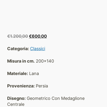
Il
Il
€
1.200,00
€
600,00
prezzo
prezzo
originale
attuale
Categoria:
Classici
era:
è:
€1.200,00.
€600,00.
Misura in cm.
200x140
Materiale:
Lana
Provenienza:
Persia
Disegno:
Geometrico Con Medaglione
Centrale