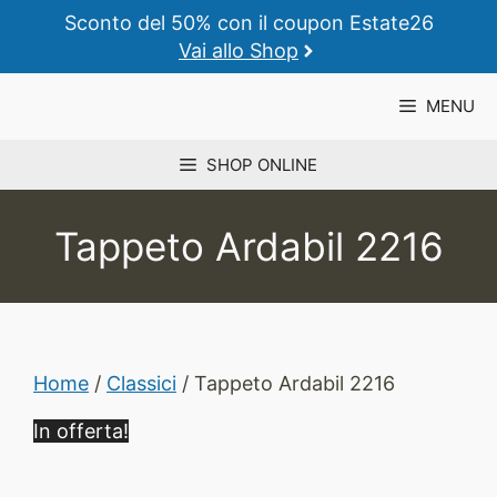
Vai
Sconto del 50% con il coupon Estate26
al
Vai allo Shop
contenuto
MENU
SHOP ONLINE
Tappeto Ardabil 2216
Home
/
Classici
/ Tappeto Ardabil 2216
In offerta!