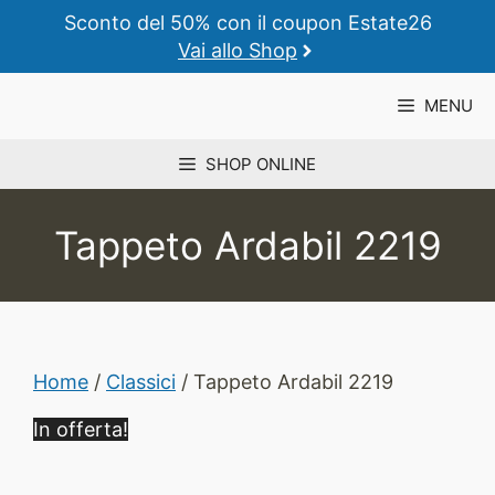
Vai
Sconto del 50% con il coupon Estate26
al
Vai allo Shop
contenuto
MENU
SHOP ONLINE
Tappeto Ardabil 2219
Home
/
Classici
/ Tappeto Ardabil 2219
In offerta!