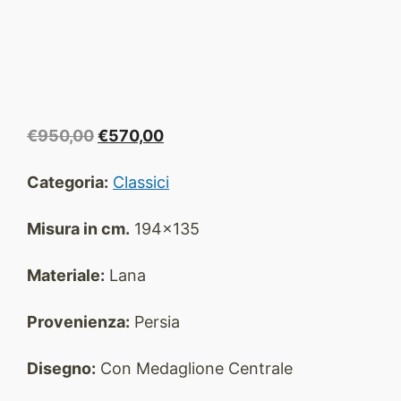
Il
Il
€
950,00
€
570,00
prezzo
prezzo
originale
attuale
Categoria:
Classici
era:
è:
€950,00.
€570,00.
Misura in cm.
194x135
Materiale:
Lana
Provenienza:
Persia
Disegno:
Con Medaglione Centrale