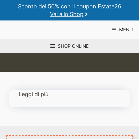
Vai
Sconto del 50% con il coupon Estate26
al
Vai allo Shop
contenuto
MENU
SHOP ONLINE
Leggi di più